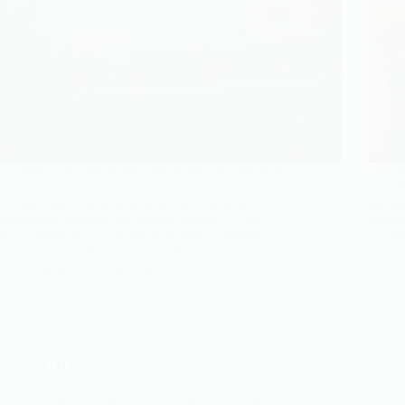
L’entretien régulier d’une voiture est indispensable
Trouve
pour assurer son bon fonctionnement. C’est
adapté
d’autant plus crucial lorsque le véhicule reste
semble
immobilisé pendant une longue période. Ce qui
simple
peut sembler être du repos pour votre automobile
ce pro
pourrait se transformer en une série…
Benoit
27 mai 2024
AUTO
On m’a rayé ma voiture sur un parking : que faire ?
Commen