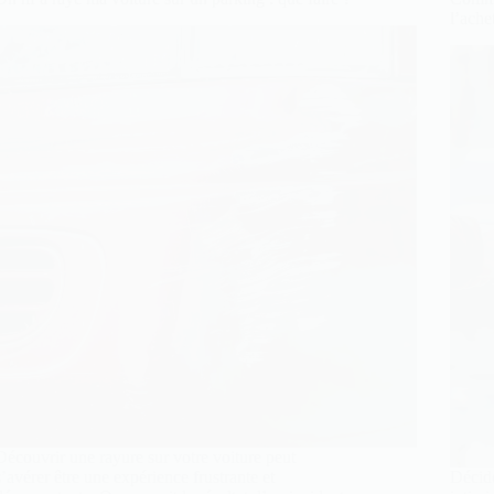
l’ache
Découvrir une rayure sur votre voiture peut
s’avérer être une expérience frustrante et
Décide