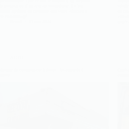
déconcertante. Que ce soit le résultat d’un incident
intimi
de parking ou d’un acte de vandalisme, il n’est
vérifi
jamais agréable de constater que votre véhicule a
de ces 
été endommagé.…
voitur
Benoit
25 mai 2024
gagée.
AUTO
Marque de camping-car à éviter : les conseils à
Quel c
suivre
compt