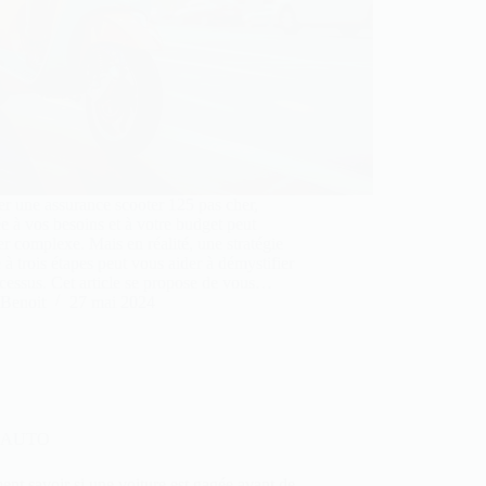
r une assurance scooter 125 pas cher,
e à vos besoins et à votre budget peut
r complexe. Mais en réalité, une stratégie
 à trois étapes peut vous aider à démystifier
cessus. Cet article se propose de vous…
Benoit
27 mai 2024
AUTO
t savoir si une voiture est gagée avant de