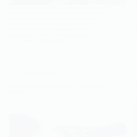
Lorsque vous êtes arrêté pour une contravention, la
procédure d’émission d’une amende peut sembler
complexe et effrayante. Cette confusion peut se
transformer en attente angoissante si vous ne
recevez pas votre amende immédiatement.
Cependant, la durée de ce processus peut…
Benoit
22 mai 2024
ADMINISTRATIF
Passer son code en candidat libre – Nos conseils
pratiques