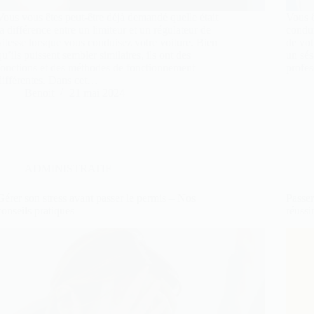
Vous vous êtes peut-être déjà demandé quelle était
Vous ê
la différence entre un limiteur et un régulateur de
condui
vitesse lorsque vous conduisez votre voiture. Bien
de vot
qu’ils puissent sembler similaires, ils ont des
un sés
fonctions et des méthodes de fonctionnement
profe
différentes. Dans cet…
Benoit
21 mai 2024
ADMINISTRATIF
Gérer son stress avant passer le permis – Nos
Passer
conseils pratiques
réussi