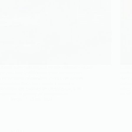
Choisir votre camping-car est une décision cruciale
Choisi
qui peut faire la différence entre les souvenirs
confor
d’expéditions mémorables et ceux des pannes
Avec u
incessantes. Pour vous guider à travers le
comme
labyrinthe des marques de camping-car, il est
soyez
important de prendre en considération…
un vé
Benoit
23 mai 2024
AUTO